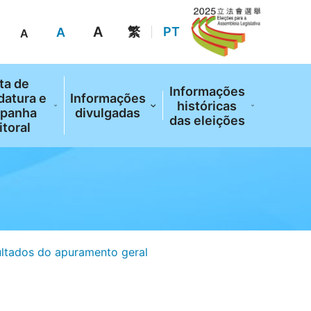
A
繁
PT
A
A
ta de
Informações
datura e
Informações
históricas
panha
divulgadas
das eleições
itoral
ltados do apuramento geral