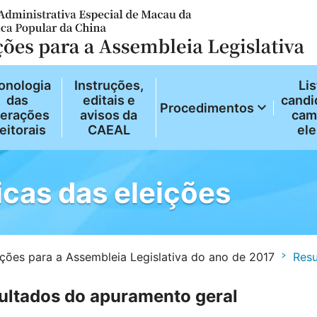
onologia
Instruções,
Lis
das
editais e
candi
Procedimentos
erações
avisos da
cam
eitorais
CAEAL
ele
icas das eleições
ições para a Assembleia Legislativa do ano de 2017
Resu
ultados do apuramento geral