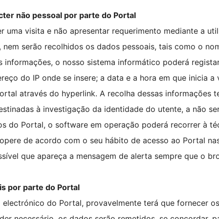
ter não pessoal por parte do Portal
r uma visita e não apresentar requerimento mediante a uti
as, nem serão recolhidos os dados pessoais, tais como o no
as informações, o nosso sistema informático poderá regist
eço do IP onde se insere; a data e a hora em que inicia a 
ortal através do hyperlink. A recolha dessas informações 
stinadas à investigação da identidade do utente, a não ser
os do Portal, o software em operação poderá recorrer à téc
e opere de acordo com o seu hábito de acesso ao Portal na
possível que apareça a mensagem de alerta sempre que o br
s por parte do Portal
ço electrónico do Portal, provavelmente terá que fornecer
nder necessário, os dados serão remetidos, se concordar, 