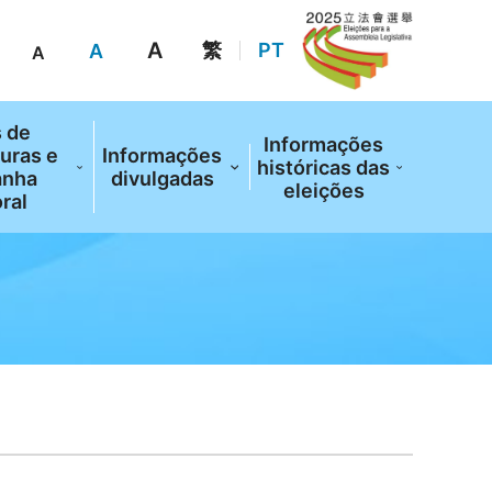
A
繁
PT
A
A
s de
Informações
uras e
Informações
históricas das
anha
divulgadas
eleições
oral