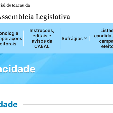
Instruções,
Lista
onologia
editais e
candidat
operações
Sufrágios
avisos da
camp
eitorais
CAEAL
eleit
acidade
idade