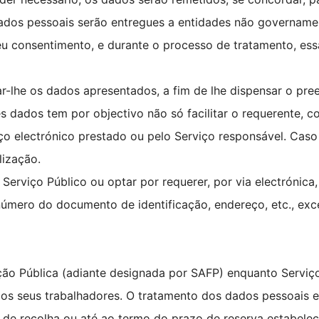
dados pessoais serão entregues a entidades não govername
 consentimento, e durante o processo de tratamento, essa
ar-lhe os dados apresentados, a fim de lhe dispensar o 
s dados tem por objectivo não só facilitar o requerente,
ço electrónico prestado ou pelo Serviço responsável. Caso
lização.
rviço Público ou optar por requerer, por via electrónica,
mero do documento de identificação, endereço, etc., exce
ão Pública (adiante designada por SAFP) enquanto Serviço
s seus trabalhadores. O tratamento dos dados pessoais est
de recolha ou até ao termo do prazo de reserva estabelec