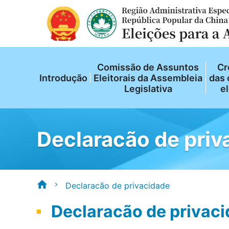
Comissão de Assuntos
Cr
Introdução
Eleitorais da Assembleia
das 
Legislativa
el
Declaracão de priv
Declaracão de privacidade
Declaracão de privac